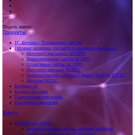
Подать заявку
Продукты
1С-Битрикс: Управление сайтом
Готовые решения для сайта и интернет-магазина
Интернет-магазины АСПРО
Корпоративные сайты АСПРО
Отраслевые сайты АСПРО
Интернет-магазин INTEC
Корпоративные сайты и Landing Page от INTEC
Модули INTEC
Битрикс 24
Бизнес-системы
Партнерские продукты
Продление лицензий
Услуги
Разработка сайтов
Корпоративный сайт на готовом шаблоне
Интернет-магазин на 1С-Битрикс