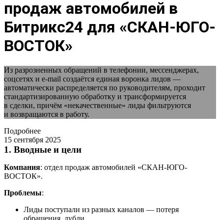
продаж автомобилей в
Битрикс24 для «СКАН-ЮГО-
ВОСТОК»
Из разрозненных обращений в телефонии, мессенджерах,
соцсетях и e-mail создаётся единая воронка лидов —
автоматически распределяется по руководителям, проходит
стандартизированную обработку и трансформируется
в сделки, причём «некачественные» лиды фильтруются
и возвращаются в работу.
Подробнее
15 сентября 2025
1. Вводные и цели
Компания
: отдел продаж автомобилей «СКАН-ЮГО-
ВОСТОК».
Проблемы
:
Лиды поступали из разных каналов — потеря
обращения, дубли.