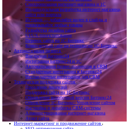
Синхронизация интернет-магазина и 1С
Индивидуальная разработка интернет-магазина,
сайта или портала
Истории — добавляйте видео в слайды и
привязывайте любые товары
Разработка дизайна сайта
UI/UX-проектирование
Перенос сайта на 1С-Битрикс
Композитный сайт на технологии 1С-Битрикс
Автоматизация бизнеса
Внедрение Битрикс24
Интеграция Битрикс24 и 1С
Автоматизация бизнес-процессов в CRM
Стандартные интеграции в Битрикс24
Нестандартные интеграции для CRM
Техническая поддержка сайтов
Продление лицензий
Поддержка сайта на 1С-Битрикс
Обновление коробочной версии Битрикс24
Обновление 1С-Битрикс: Управление сайтом
Настройка и доработка CRM-системы
Администрирование интернет-магазина
Аудит сайта
Интернет-маркетинг и продвижение сайтов
SEO-оптимизация сайта