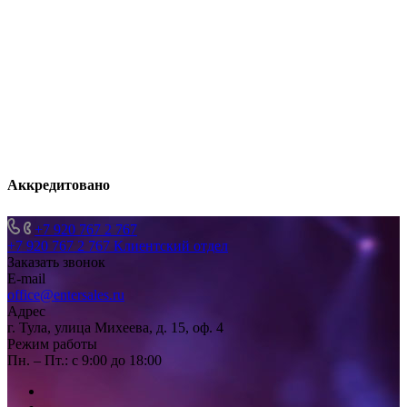
Аккредитовано
+7 920 767 2 767
+7 920 767 2 767
Клиентский отдел
Заказать звонок
E-mail
office@entersales.ru
Адрес
г. Тула, улица Михеева, д. 15, оф. 4
Режим работы
Пн. – Пт.: с 9:00 до 18:00