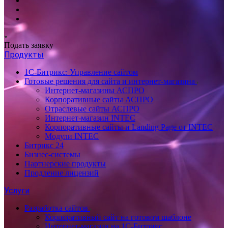
Подать заявку
Продукты
1С-Битрикс: Управление сайтом
Готовые решения для сайта и интернет-магазина
Интернет-магазины АСПРО
Корпоративные сайты АСПРО
Отраслевые сайты АСПРО
Интернет-магазин INTEC
Корпоративные сайты и Landing Page от INTEC
Модули INTEC
Битрикс 24
Бизнес-системы
Партнерские продукты
Продление лицензий
Услуги
Разработка сайтов
Корпоративный сайт на готовом шаблоне
Интернет-магазин на 1С-Битрикс