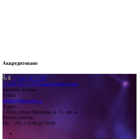
Аккредитовано
+7 920 767 2 767
+7 920 767 2 767
Клиентский отдел
Заказать звонок
E-mail
office@entersales.ru
Адрес
г. Тула, улица Михеева, д. 15, оф. 4
Режим работы
Пн. – Пт.: с 9:00 до 18:00