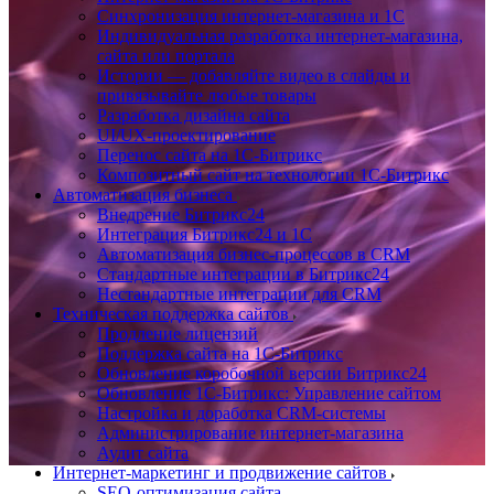
Синхронизация интернет-магазина и 1С
Индивидуальная разработка интернет-магазина,
сайта или портала
Истории — добавляйте видео в слайды и
привязывайте любые товары
Разработка дизайна сайта
UI/UX-проектирование
Перенос сайта на 1С-Битрикс
Композитный сайт на технологии 1С-Битрикс
Автоматизация бизнеса
Внедрение Битрикс24
Интеграция Битрикс24 и 1С
Автоматизация бизнес-процессов в CRM
Стандартные интеграции в Битрикс24
Нестандартные интеграции для CRM
Техническая поддержка сайтов
Продление лицензий
Поддержка сайта на 1С-Битрикс
Обновление коробочной версии Битрикс24
Обновление 1С-Битрикс: Управление сайтом
Настройка и доработка CRM-системы
Администрирование интернет-магазина
Аудит сайта
Интернет-маркетинг и продвижение сайтов
SEO-оптимизация сайта