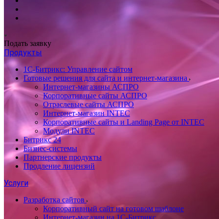
Подать заявку
Продукты
1С-Битрикс: Управление сайтом
Готовые решения для сайта и интернет-магазина
Интернет-магазины АСПРО
Корпоративные сайты АСПРО
Отраслевые сайты АСПРО
Интернет-магазин INTEC
Корпоративные сайты и Landing Page от INTEC
Модули INTEC
Битрикс 24
Бизнес-системы
Партнерские продукты
Продление лицензий
Услуги
Разработка сайтов
Корпоративный сайт на готовом шаблоне
Интернет-магазин на 1С-Битрикс