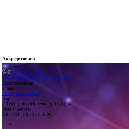
Аккредитовано
+7 920 767 2 767
+7 920 767 2 767
Клиентский отдел
Заказать звонок
E-mail
office@entersales.ru
Адрес
г. Тула, улица Михеева, д. 15, оф. 4
Режим работы
Пн. – Пт.: с 9:00 до 18:00