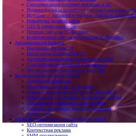
Синхронизация интернет-магазина и 1С
Индивидуальная разработка интернет-магазина, сай
Истории — добавляйте видео в слайды и привязыв
Разработка дизайна сайта
UI/UX-проектирование
Перенос сайта на 1С-Битрикс
Композитный сайт на технологии 1С-Битрикс
Автоматизация бизнеса
Внедрение Битрикс24
Интеграция Битрикс24 и 1С
Автоматизация бизнес-процессов в CRM
Стандартные интеграции в Битрикс24
Нестандартные интеграции для CRM
Техническая поддержка сайтов
Продление лицензий
Поддержка сайта на 1С-Битрикс
Обновление коробочной версии Битрикс24
Обновление 1С-Битрикс: Управление сайтом
Настройка и доработка CRM-системы
Администрирование интернет-магазина
Аудит сайта
Интернет-маркетинг и продвижение сайтов
SEO-оптимизация сайта
Контекстная реклама
SMM-продвижение