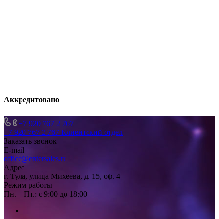
Аккредитовано
+7 920 767 2 767
+7 920 767 2 767
Клиентский отдел
Заказать звонок
E-mail
office@entersales.ru
Адрес
г. Тула, улица Михеева, д. 15, оф. 4
Режим работы
Пн. – Пт.: с 9:00 до 18:00