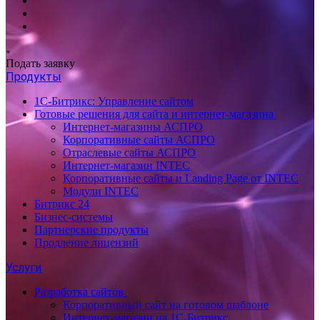
Подать заявку
Продукты
1С-Битрикс: Управление сайтом
Готовые решения для сайта и интернет-магазина
Интернет-магазины АСПРО
Корпоративные сайты АСПРО
Отраслевые сайты АСПРО
Интернет-магазин INTEC
Корпоративные сайты и Landing Page от INTEC
Модули INTEC
Битрикс 24
Бизнес-системы
Партнерские продукты
Продление лицензий
Услуги
Разработка сайтов
Корпоративный сайт на готовом шаблоне
Интернет-магазин на 1С-Битрикс