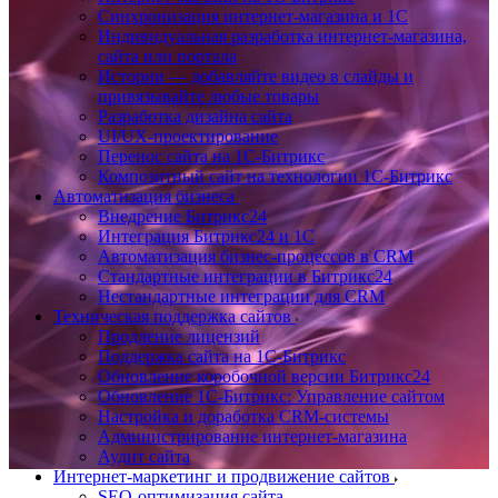
Синхронизация интернет-магазина и 1С
Индивидуальная разработка интернет-магазина,
сайта или портала
Истории — добавляйте видео в слайды и
привязывайте любые товары
Разработка дизайна сайта
UI/UX-проектирование
Перенос сайта на 1С-Битрикс
Композитный сайт на технологии 1С-Битрикс
Автоматизация бизнеса
Внедрение Битрикс24
Интеграция Битрикс24 и 1С
Автоматизация бизнес-процессов в CRM
Стандартные интеграции в Битрикс24
Нестандартные интеграции для CRM
Техническая поддержка сайтов
Продление лицензий
Поддержка сайта на 1С-Битрикс
Обновление коробочной версии Битрикс24
Обновление 1С-Битрикс: Управление сайтом
Настройка и доработка CRM-системы
Администрирование интернет-магазина
Аудит сайта
Интернет-маркетинг и продвижение сайтов
SEO-оптимизация сайта