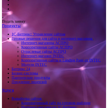
Подать заявку
Продукты
1С-Битрикс: Управление сайтом
Готовые решения для сайта и интернет-магазина
Интернет-магазины АСПРО
Корпоративные сайты АСПРО
Отраслевые сайты АСПРО
Интернет-магазин INTEC
Корпоративные сайты и Landing Page от INTEC
Модули INTEC
Битрикс 24
Бизнес-системы
Партнерские продукты
Продление лицензий
Услуги
Разработка сайтов
Корпоративный сайт на готовом шаблоне
Интернет-магазин на 1С-Битрикс