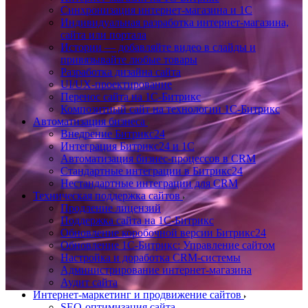
Синхронизация интернет-магазина и 1С
Индивидуальная разработка интернет-магазина,
сайта или портала
Истории — добавляйте видео в слайды и
привязывайте любые товары
Разработка дизайна сайта
UI/UX-проектирование
Перенос сайта на 1С-Битрикс
Композитный сайт на технологии 1С-Битрикс
Автоматизация бизнеса
Внедрение Битрикс24
Интеграция Битрикс24 и 1С
Автоматизация бизнес-процессов в CRM
Стандартные интеграции в Битрикс24
Нестандартные интеграции для CRM
Техническая поддержка сайтов
Продление лицензий
Поддержка сайта на 1С-Битрикс
Обновление коробочной версии Битрикс24
Обновление 1С-Битрикс: Управление сайтом
Настройка и доработка CRM-системы
Администрирование интернет-магазина
Аудит сайта
Интернет-маркетинг и продвижение сайтов
SEO-оптимизация сайта