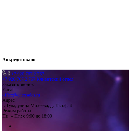
Аккредитовано
+7 920 767 2 767
+7 920 767 2 767
Клиентский отдел
Заказать звонок
E-mail
office@entersales.ru
Адрес
г. Тула, улица Михеева, д. 15, оф. 4
Режим работы
Пн. – Пт.: с 9:00 до 18:00