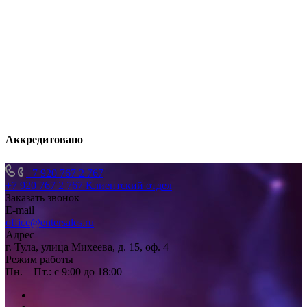
Аккредитовано
+7 920 767 2 767
+7 920 767 2 767
Клиентский отдел
Заказать звонок
E-mail
office@entersales.ru
Адрес
г. Тула, улица Михеева, д. 15, оф. 4
Режим работы
Пн. – Пт.: с 9:00 до 18:00