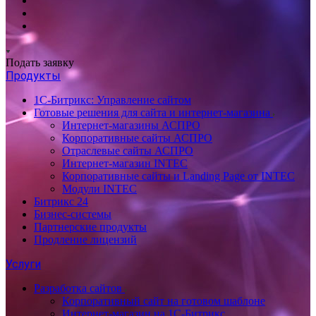
Подать заявку
Продукты
1С-Битрикс: Управление сайтом
Готовые решения для сайта и интернет-магазина
Интернет-магазины АСПРО
Корпоративные сайты АСПРО
Отраслевые сайты АСПРО
Интернет-магазин INTEC
Корпоративные сайты и Landing Page от INTEC
Модули INTEC
Битрикс 24
Бизнес-системы
Партнерские продукты
Продление лицензий
Услуги
Разработка сайтов
Корпоративный сайт на готовом шаблоне
Интернет-магазин на 1С-Битрикс