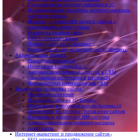
Синхронизация интернет-магазина и 1С
Индивидуальная разработка интернет-магазина,
сайта или портала
Истории — добавляйте видео в слайды и
привязывайте любые товары
Разработка дизайна сайта
UI/UX-проектирование
Перенос сайта на 1С-Битрикс
Композитный сайт на технологии 1С-Битрикс
Автоматизация бизнеса
Внедрение Битрикс24
Интеграция Битрикс24 и 1С
Автоматизация бизнес-процессов в CRM
Стандартные интеграции в Битрикс24
Нестандартные интеграции для CRM
Техническая поддержка сайтов
Продление лицензий
Поддержка сайта на 1С-Битрикс
Обновление коробочной версии Битрикс24
Обновление 1С-Битрикс: Управление сайтом
Настройка и доработка CRM-системы
Администрирование интернет-магазина
Аудит сайта
Интернет-маркетинг и продвижение сайтов
SEO-оптимизация сайта