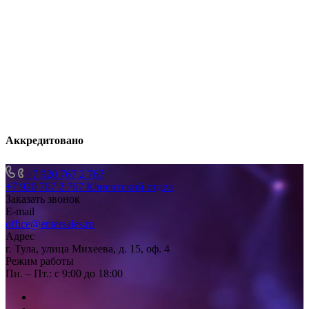
Аккредитовано
+7 920 767 2 767
+7 920 767 2 767
Клиентский отдел
Заказать звонок
E-mail
office@entersales.ru
Адрес
г. Тула, улица Михеева, д. 15, оф. 4
Режим работы
Пн. – Пт.: с 9:00 до 18:00