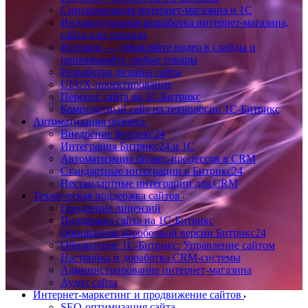
Синхронизация интернет-магазина и 1С
Индивидуальная разработка интернет-магазина,
сайта или портала
Истории — добавляйте видео в слайды и
привязывайте любые товары
Разработка дизайна сайта
UI/UX-проектирование
Перенос сайта на 1С-Битрикс
Композитный сайт на технологии 1С-Битрикс
Автоматизация бизнеса
Внедрение Битрикс24
Интеграция Битрикс24 и 1С
Автоматизация бизнес-процессов в CRM
Стандартные интеграции в Битрикс24
Нестандартные интеграции для CRM
Техническая поддержка сайтов
Продление лицензий
Поддержка сайта на 1С-Битрикс
Обновление коробочной версии Битрикс24
Обновление 1С-Битрикс: Управление сайтом
Настройка и доработка CRM-системы
Администрирование интернет-магазина
Аудит сайта
Интернет-маркетинг и продвижение сайтов
SEO-оптимизация сайта