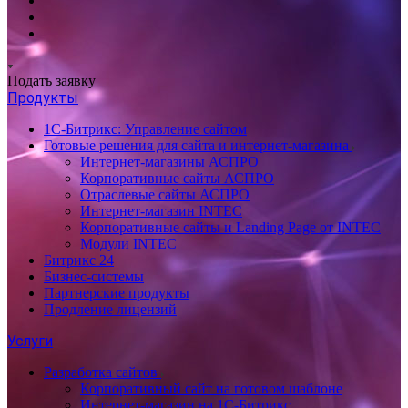
Подать заявку
Продукты
1С-Битрикс: Управление сайтом
Готовые решения для сайта и интернет-магазина
Интернет-магазины АСПРО
Корпоративные сайты АСПРО
Отраслевые сайты АСПРО
Интернет-магазин INTEC
Корпоративные сайты и Landing Page от INTEC
Модули INTEC
Битрикс 24
Бизнес-системы
Партнерские продукты
Продление лицензий
Услуги
Разработка сайтов
Корпоративный сайт на готовом шаблоне
Интернет-магазин на 1С-Битрикс