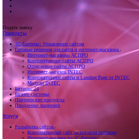
Подать заявку
Продукты
1С-Битрикс: Управление сайтом
Готовые решения для сайта и интернет-магазина
Интернет-магазины АСПРО
Корпоративные сайты АСПРО
Отраслевые сайты АСПРО
Интернет-магазин INTEC
Корпоративные сайты и Landing Page от INTEC
Модули INTEC
Битрикс 24
Бизнес-системы
Партнерские продукты
Продление лицензий
Услуги
Разработка сайтов
Корпоративный сайт на готовом шаблоне
Интернет-магазин на 1С-Битрикс