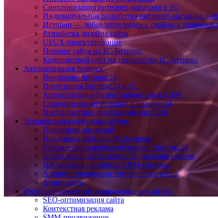
Синхронизация интернет-магазина и 1С
Индивидуальная разработка интернет-магазина, сай
Истории — добавляйте видео в слайды и привязыв
Разработка дизайна сайта
UI/UX-проектирование
Перенос сайта на 1С-Битрикс
Композитный сайт на технологии 1С-Битрикс
Автоматизация бизнеса
Внедрение Битрикс24
Интеграция Битрикс24 и 1С
Автоматизация бизнес-процессов в CRM
Стандартные интеграции в Битрикс24
Нестандартные интеграции для CRM
Техническая поддержка сайтов
Продление лицензий
Поддержка сайта на 1С-Битрикс
Обновление коробочной версии Битрикс24
Обновление 1С-Битрикс: Управление сайтом
Настройка и доработка CRM-системы
Администрирование интернет-магазина
Аудит сайта
Интернет-маркетинг и продвижение сайтов
SEO-оптимизация сайта
Контекстная реклама
SMM-продвижение