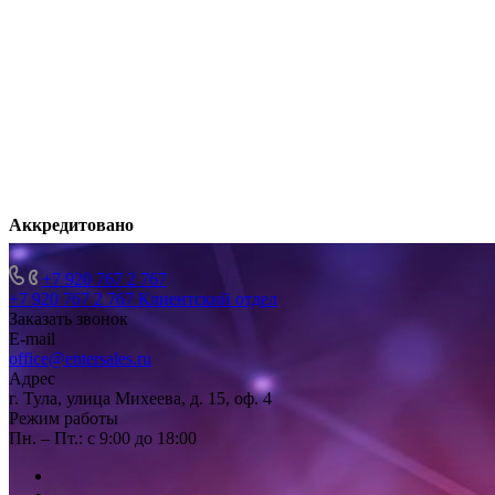
Аккредитовано
+7 920 767 2 767
+7 920 767 2 767
Клиентский отдел
Заказать звонок
E-mail
office@entersales.ru
Адрес
г. Тула, улица Михеева, д. 15, оф. 4
Режим работы
Пн. – Пт.: с 9:00 до 18:00